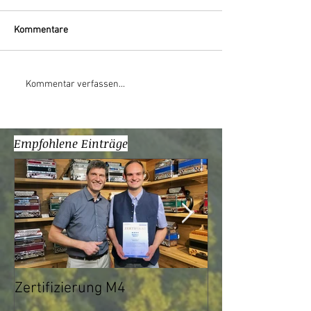
Kommentare
Kommentar verfassen...
Empfohlene Einträge
Zertifizierung M4
Ab sofort Onlin
über Skype mög