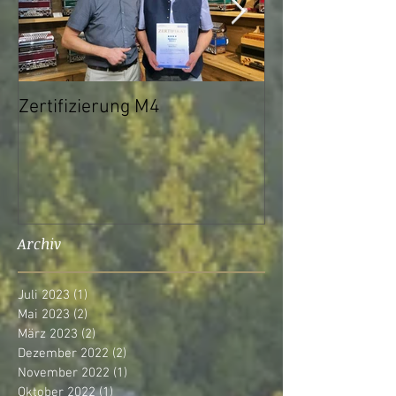
Zertifizierung M4
Ab sofort Onlin
über Skype mög
Archiv
Juli 2023
(1)
1 Beitrag
Mai 2023
(2)
2 Beiträge
März 2023
(2)
2 Beiträge
Dezember 2022
(2)
2 Beiträge
November 2022
(1)
1 Beitrag
Oktober 2022
(1)
1 Beitrag