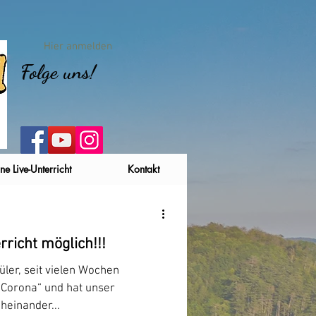
Hier anmelden
Folge uns!
ne Live-Unterricht
Kontakt
rricht möglich!!!
ler, seit vielen Wochen
„Corona“ und hat unser
heinander...