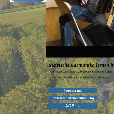
Steirische Harmonika lernen i
Nördlingen,
Donauwörth,
Augsburg,
Bopfingen,
Aalen
Donau-Ries, Nordschwaben, Ostalbkreis, Dillingen
Impressum
Datenschutzbestimmung
AGB`s