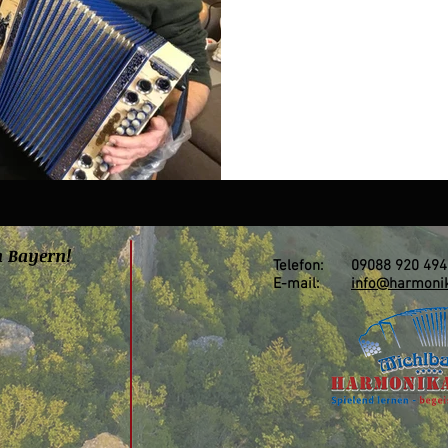
n Bayern!
Telefon: 09088 920 494
E-mail:
info@harmonik