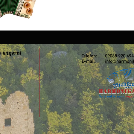
n Bayern!
Telefon: 09088 920 494
E-mail:
info@harmonik