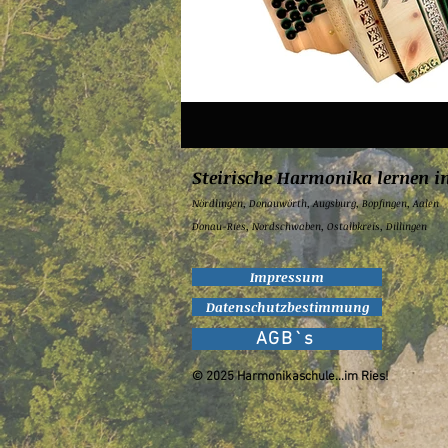
Steirische Harmonika lernen i
Nördlingen,
Donauwörth,
Augsburg,
Bopfingen,
Aalen
Donau-Ries, Nordschwaben, Ostalbkreis, Dillingen
Impressum
Datenschutzbestimmung
AGB`s
© 2025 Harmonikaschule...im Ries!