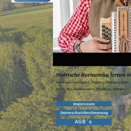
Steirische Harmonika lernen i
Nördlingen,
Donauwörth,
Augsburg,
Bopfingen,
Aalen
Donau-Ries, Nordschwaben, Ostalbkreis, Dillingen
Impressum
Datenschutzbestimmung
AGB`s