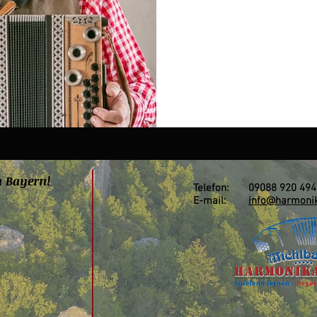
n Bayern!
Telefon: 09088 920 494
E-mail:
info@harmonik