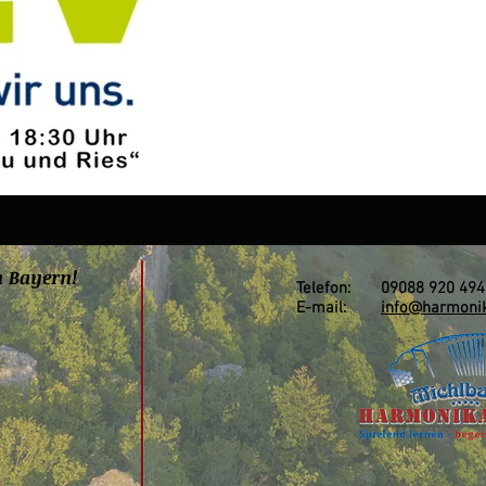
n Bayern!
Telefon: 09088 920 494
E-mail:
info@harmonik