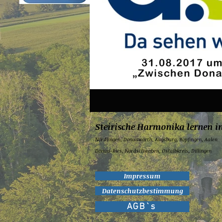
Steirische Harmonika lernen i
Nördlingen,
Donauwörth,
Augsburg,
Bopfingen,
Aalen
Donau-Ries, Nordschwaben, Ostalbkreis, Dillingen
Impressum
Datenschutzbestimmung
AGB`s