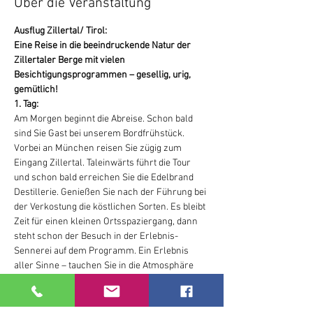
Über die Veranstaltung
Ausflug Zillertal/ Tirol:
Eine Reise in die beeindruckende Natur der 
Zillertaler Berge mit vielen 
Besichtigungsprogrammen – gesellig, urig, 
gemütlich!
1. Tag: 
Am Morgen beginnt die Abreise. Schon bald 
sind Sie Gast bei unserem Bordfrühstück. 
Vorbei an München reisen Sie zügig zum 
Eingang Zillertal. Taleinwärts führt die Tour 
und schon bald erreichen Sie die Edelbrand 
Destillerie. Genießen Sie nach der Führung bei 
der Verkostung die köstlichen Sorten. Es bleibt 
Zeit für einen kleinen Ortsspaziergang, dann 
steht schon der Besuch in der Erlebnis-
Sennerei auf dem Programm. Ein Erlebnis 
aller Sinne – tauchen Sie in die Atmosphäre 
einer vergangenen Epoche ein! Sie fahren 
durch das ganze Zillertal bis nach Mayrhofen. 
Hier haben wir einen Besichtigungs-Stopp am 