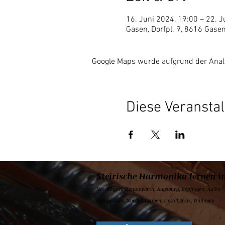
16. Juni 2024, 19:00 – 22. J
Gasen, Dorfpl. 9, 8616 Gasen
Google Maps wurde aufgrund der Analyt
Diese Veranstal
Steirische Harmonika lernen i
Nördlingen,
Donauwörth,
Augsburg,
Bopfingen,
Aalen
Donau-Ries, Nordschwaben, Ostalbkreis, Dillingen