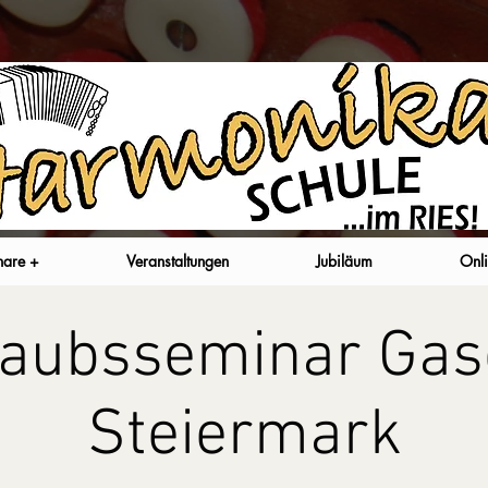
nare +
Veranstaltungen
Jubiläum
Onli
laubsseminar Gas
Steiermark