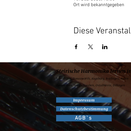
Ort wird bekanntgegeben
Diese Veranstal
Steirische Harmonika lernen i
Nördlingen,
Donauwörth,
Augsburg,
Bopfingen,
Aalen
Donau-Ries, Nordschwaben, Ostalbkreis, Dillingen
Impressum
Datenschutzbestimmung
AGB`s
© 2025 Harmonikaschule...im Ries!