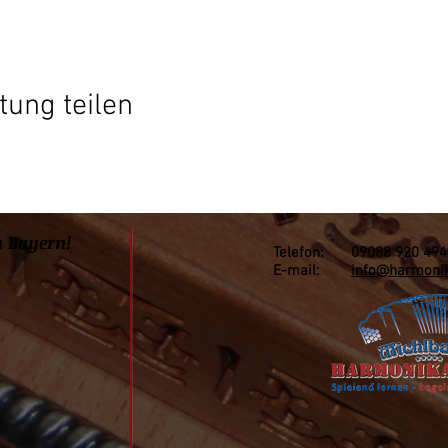
tung teilen
n Bayern!
Telefon: 09088 920 494
E-mail:
info@harmonik