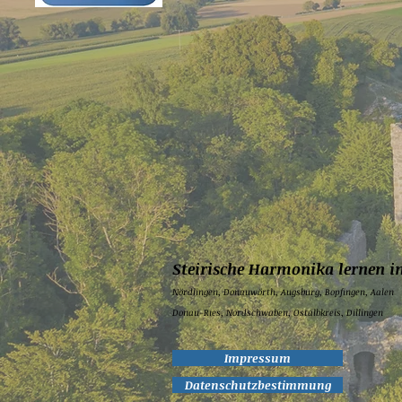
Steirische Harmonika lernen i
Nördlingen,
Donauwörth,
Augsburg,
Bopfingen,
Aalen
Donau-Ries, Nordschwaben, Ostalbkreis, Dillingen
Impressum
Datenschutzbestimmung