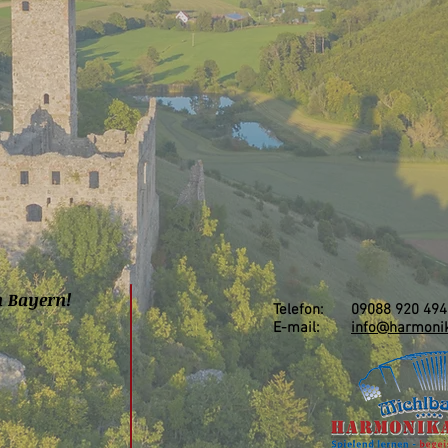
n Bayern!
Telefon: 09088 920 494
E-mail:
info@harmonik