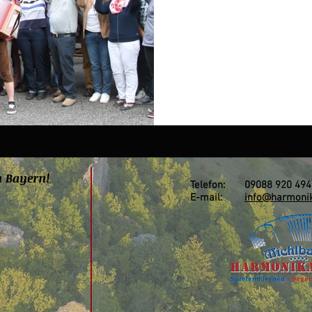
n Bayern!
Telefon: 09088 920 494
E-mail:
info@harmonik