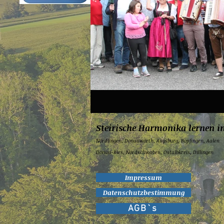
Steirische Harmonika lernen i
Nördlingen,
Donauwörth,
Augsburg,
Bopfingen,
Aalen
Donau-Ries, Nordschwaben, Ostalbkreis, Dillingen
Impressum
Datenschutzbestimmung
AGB`s