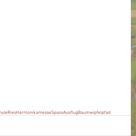
hule
Ries
Harmonikamesse
Spass
Ausflug
Baumwipfelpfad