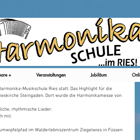
nare +
Veranstaltungen
Jubiläum
Onli
der Wieskirche
Harmonika-Musikschule Ries statt. Das Highlight für die 
ieskirche Steingaden. Dort wurde die Harmonikamesse von 
iche, rhythmische Lieder. 
h mit. 
aumwipfelpfad im Walderlebniszentrum Ziegelwies in Füssen 