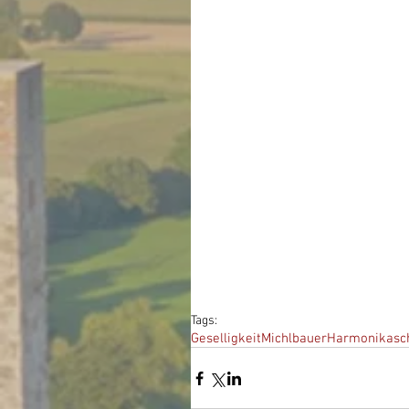
Tags:
Geselligkeit
Michlbauer
Harmonikasc