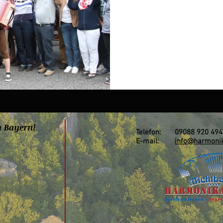
n Bayern!
Telefon: 09088 920 494
E-mail:
info@harmonik