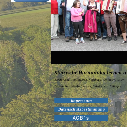
Steirische Harmonika lernen i
Nördlingen,
Donauwörth,
Augsburg,
Bopfingen,
Aalen
Donau-Ries, Nordschwaben, Ostalbkreis, Dillingen
Impressum
Datenschutzbestimmung
AGB`s