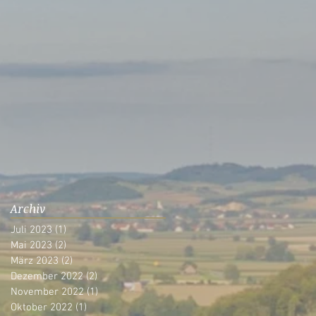
Archiv
Juli 2023
(1)
1 Beitrag
Mai 2023
(2)
2 Beiträge
März 2023
(2)
2 Beiträge
Dezember 2022
(2)
2 Beiträge
November 2022
(1)
1 Beitrag
Oktober 2022
(1)
1 Beitrag