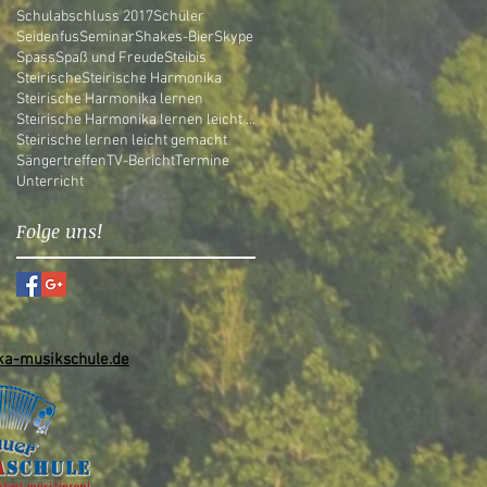
Schulabschluss 2017
Schüler
Seidenfus
Seminar
Shakes-Bier
Skype
Spass
Spaß und Freude
Steibis
Steirische
Steirische Harmonika
Steirische Harmonika lernen
Steirische Harmonika lernen leicht gemacht
Steirische lernen leicht gemacht
Sängertreffen
TV-Bericht
Termine
Unterricht
Folge uns!
a-musikschule.de