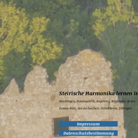
Steirische Harmonika lernen i
Nördlingen,
Donauwörth,
Augsburg,
Bopfingen,
Aalen
Donau-Ries, Nordschwaben, Ostalbkreis, Dillingen
Impressum
Datenschutzbestimmung