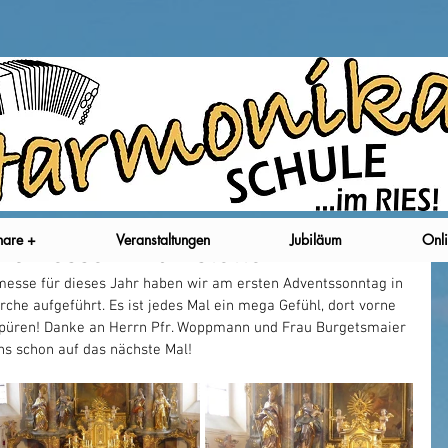
nare +
Veranstaltungen
Jubiläum
Onli
amesse in Fünfstetten
esse für dieses Jahr haben wir am ersten Adventssonntag in 
irche aufgeführt. Es ist jedes Mal ein mega Gefühl, dort vorne 
spüren! Danke an Herrn Pfr. Woppmann und Frau Burgetsmaier 
uns schon auf das nächste Mal! 