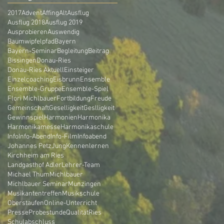
2017
Advent
Affing
Alt
Ausflug
Ausflug 2018
Ausflug 2019
Ausprobieren
Auswendig
Baumwipfelpfad
Bayern
Bayern-Seminar
Begleitung
Beitrag
Bissingen
Donau-Ries
Donau-Ries Aktuell
Einsteiger
Einzelcoaching
Eisbrunn
Ensemble
Ensemble-Gruppe
Ensemble-Spiel
Flori Michlbauer
Fortbildung
Freude
Gemeinschaft
Geselligkeit
Geslligkeit
Gewinnspiel
Harmonien
Harmonika
Harmonikamesse
Harmonikaschule
Info
Info-Abend
Info-Film
Infoabend
Johannes Petz
Jung
Kennenlernen
Kirchheim am Ries
Landgasthof Adler
Lehrer-Team
Michael Thum
Michlbauer
Michlbauer Seminar
Munzingen
Musikantentreffen
Musikschule
Oberstaufen
Online-Unterricht
Presse
Probestunde
Qualität
Ries
Schulabschluss