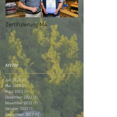
Zertifizierung M4
Ab sofort Onlin
über Skype mög
Archiv
Juli 2023
(1)
1 Beitrag
Mai 2023
(2)
2 Beiträge
März 2023
(2)
2 Beiträge
Dezember 2022
(2)
2 Beiträge
November 2022
(1)
1 Beitrag
Oktober 2022
(1)
1 Beitrag
September 2022
(1)
1 Beitrag