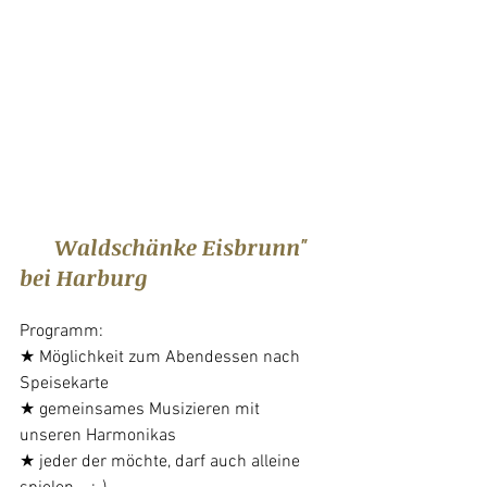
Herzliche Einladung zum 
Schulabschluss 2016/2017 
am Freitag, 28. Juli 2017
um 19:00 Uhr 
in "
Waldschänke Eisbrunn" 
bei Harburg
Programm: 
★ Möglichkeit zum Abendessen nach 
Speisekarte
★ gemeinsames Musizieren mit 
unseren Harmonikas
★ jeder der möchte, darf auch alleine 