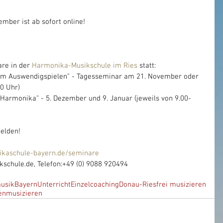
er ist ab sofort online!
re in der 
Harmonika-Musikschule im Ries
 statt: 
 zum Auswendigspielen" - Tagesseminar am 21. November oder 
00 Uhr)
e Harmonika" - 5. Dezember und 9. Januar (jeweils von 9.00-
melden!
kaschule-bayern.de/seminare
schule.de, Telefon:+49 (0) 9088 920494
usik
Bayern
Unterricht
Einzelcoaching
Donau-Ries
frei musizieren
en
musizieren