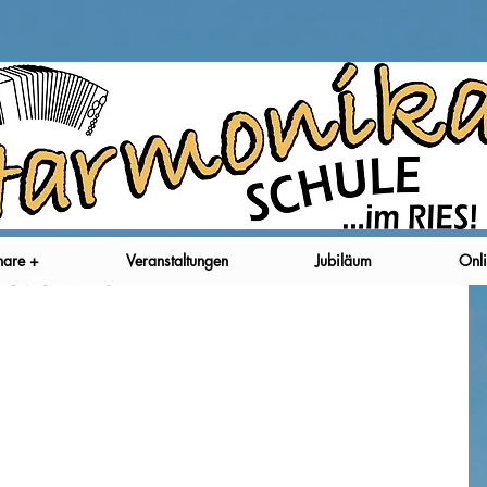
nare +
Veranstaltungen
Jubiläum
Onli
t online!