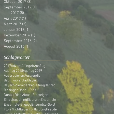
Oktober 2017
(3)
3 Beiträge
September 2017
(1)
1 Beitrag
Juli 2017
(5)
5 Beiträge
April 2017
(1)
1 Beitrag
März 2017
(2)
2 Beiträge
Januar 2017
(1)
1 Beitrag
Dezember 2016
(1)
1 Beitrag
September 2016
(2)
2 Beiträge
August 2016
(1)
1 Beitrag
Schlagwörter
2017
Advent
Affing
Alt
Ausflug
Ausflug 2018
Ausflug 2019
Ausprobieren
Auswendig
Baumwipfelpfad
Bayern
Bayern-Seminar
Begleitung
Beitrag
Bissingen
Donau-Ries
Donau-Ries Aktuell
Einsteiger
Einzelcoaching
Eisbrunn
Ensemble
Ensemble-Gruppe
Ensemble-Spiel
Flori Michlbauer
Fortbildung
Freude