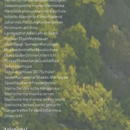
Gemeinschaft
Geselligkeit
Geslligkeit
Gewinnspiel
Harmonien
Harmonika
Harmonikamesse
Harmonikaschule
Info
Info-Abend
Info-Film
Infoabend
Johannes Petz
Jung
Kennenlernen
Kirchheim am Ries
Landgasthof Adler
Lehrer-Team
Michael Thum
Michlbauer
Michlbauer Seminar
Munzingen
Musikantentreffen
Musikschule
Oberstaufen
Online-Unterricht
Presse
Probestunde
Qualität
Ries
Schulabschluss
Schulabschluss 2017
Schüler
Seidenfus
Seminar
Shakes-Bier
Skype
Spass
Spaß und Freude
Steibis
Steirische
Steirische Harmonika
Steirische Harmonika lernen
Steirische Harmonika lernen leicht gemacht
Steirische lernen leicht gemacht
Sängertreffen
TV-Bericht
Termine
Unterricht
Folge uns!