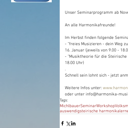
Unser Seminarprogramm ab Novemb
An alle Harmonikafreunde!
Im Herbst finden folgende Semina
- "freies Musizieren - dein Weg
16. Januar (jeweils von 9.00 - 18.
- "Musiktheorie für die Steirisch
18.00 Uhr)
.
Schnell sein lohnt sich - jetzt an
Weitere Infos unter: 
www.harmoni
oder unter info@harmonika-musik
Tags:
Michlbauer
Seminar
Workshop
Volksm
auswendig
steirische harmonika
lern