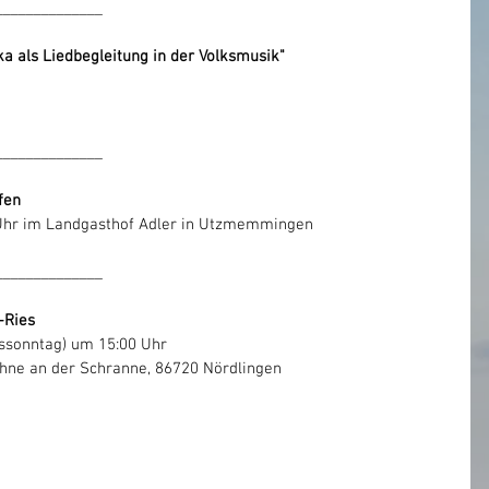
______________
a als Liedbegleitung in der Volksmusik"
______________
fen
 Uhr im Landgasthof Adler in Utzmemmingen
______________
-Ries
tssonntag) um 15:00 Uhr
hne an der Schranne, 86720 Nördlingen
n