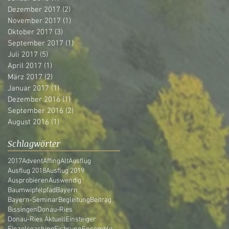
Dezember 2017
(2)
2 Beiträge
November 2017
(1)
1 Beitrag
Oktober 2017
(3)
3 Beiträge
September 2017
(1)
1 Beitrag
Juli 2017
(5)
5 Beiträge
April 2017
(1)
1 Beitrag
März 2017
(2)
2 Beiträge
Januar 2017
(1)
1 Beitrag
Dezember 2016
(1)
1 Beitrag
September 2016
(2)
2 Beiträge
August 2016
(1)
1 Beitrag
Schlagwörter
2017
Advent
Affing
Alt
Ausflug
Ausflug 2018
Ausflug 2019
Ausprobieren
Auswendig
Baumwipfelpfad
Bayern
Bayern-Seminar
Begleitung
Beitrag
Bissingen
Donau-Ries
Donau-Ries Aktuell
Einsteiger