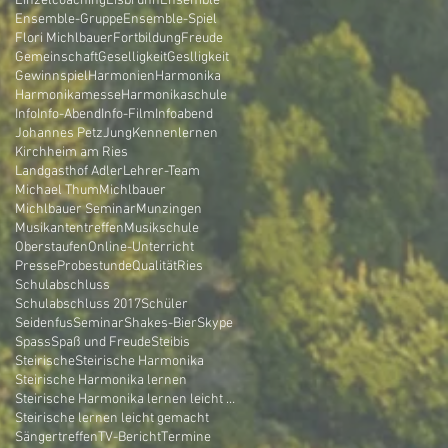
Einzelcoaching
Eisbrunn
Ensemble
Ensemble-Gruppe
Ensemble-Spiel
Flori Michlbauer
Fortbildung
Freude
Gemeinschaft
Geselligkeit
Geslligkeit
Gewinnspiel
Harmonien
Harmonika
Harmonikamesse
Harmonikaschule
Info
Info-Abend
Info-Film
Infoabend
Johannes Petz
Jung
Kennenlernen
Kirchheim am Ries
Landgasthof Adler
Lehrer-Team
Michael Thum
Michlbauer
Michlbauer Seminar
Munzingen
Musikantentreffen
Musikschule
Oberstaufen
Online-Unterricht
Presse
Probestunde
Qualität
Ries
Schulabschluss
Schulabschluss 2017
Schüler
Seidenfus
Seminar
Shakes-Bier
Skype
Spass
Spaß und Freude
Steibis
Steirische
Steirische Harmonika
Steirische Harmonika lernen
Steirische Harmonika lernen leicht gemacht
Steirische lernen leicht gemacht
Sängertreffen
TV-Bericht
Termine